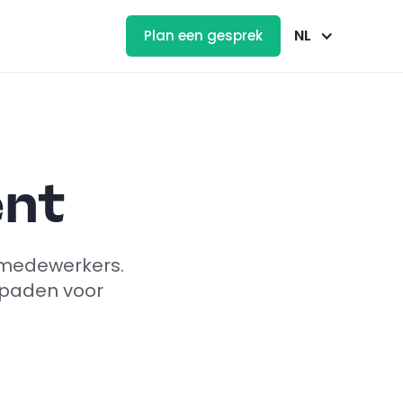
NL
Plan een gesprek
ent
je medewerkers.
elpaden voor