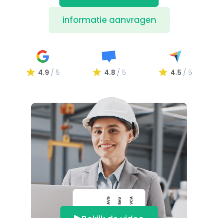
informatie aanvragen
4.9
/ 5
4.8
/ 5
4.5
/ 5