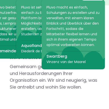
mehr über die Tiere und
uvo bietet die Flexibilität und
Pluvo ist sehr intuitiv und
Pluvo macht es einfach,
Pflanzen im Park. Die Online-
nutzerfreundlichkeit, nach
einfach zu bedienen. Die
Schulungen zu erstellen und zu
Akademie spart ARTIS viel Zeit,
r wir gesucht haben. Es hilft
Plattform bietet unzählige
verwalten, mit einem klaren
da praktische Informationen
s, Lernprozesse einfach zu
Möglichkeiten, einen Kurs zu
Einblick und Überblick über den
im Voraus über Pluvo geteilt
rukturieren und anzupassen,
erstellen, aber auch den
Fortschritt, sodass die
werden können.
dass wir unsere Mitarbeiter
Studenten zu bewerten!
Mitarbeiter flexibel lernen und
timal unterstützen können.
sich in ihrem eigenen Tempo
ARTIS
optimal vorbereiten können.
Aquaflandern
Situation
emeinde Den Haag
Diederik de Bruyn
Ihre Wünsche und Bedürfnisse
Swartberg
Vinzenz van der Maarel
Gemeinsam gehen wir auf die Lernziele
und Herausforderungen Ihrer
Organisation ein. Wir sind neugierig, was
Sie antreibt und wohin Sie wollen.