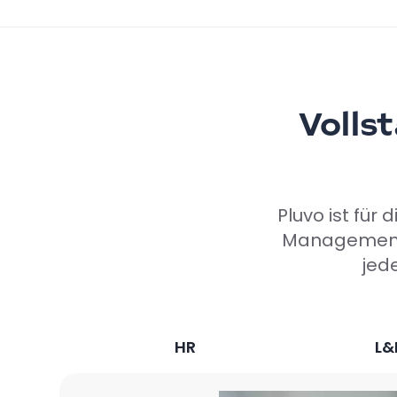
Volls
Pluvo ist für
Management o
jede
HR
L&