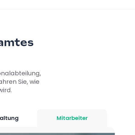
samtes
onalabteilung,
hren Sie, wie
wird.
altung
Mitarbeiter