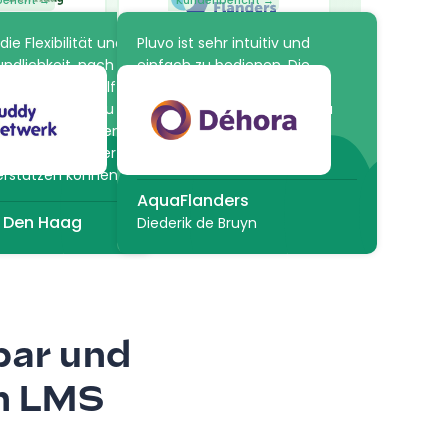
ericht →
Kundenbericht →
die Flexibilität und
Pluvo ist sehr intuitiv und
ndlichkeit, nach
einfach zu bedienen. Die
cht haben. Es hilft
Plattform bietet unzählige
zesse einfach zu
Möglichkeiten, einen Kurs zu
en und anzupassen,
erstellen, aber auch den
nsere Mitarbeiter
Studenten zu bewerten!
erstützen können.
AquaFlanders
 Den Haag
Diederik de Bruyn
bar und
en LMS