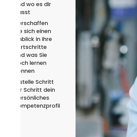
und wo es dir
passt
Verschaffen
Sie sich einen
Einblick in Ihre
Fortschritte
und was Sie
noch lernen
können
Erstelle Schritt
für Schritt dein
persönliches
Kompetenzprofil