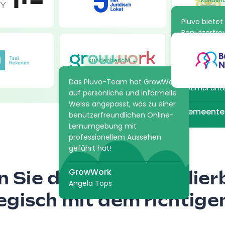
Kundenb
Pluvo bietet 
Benutzerfreu
der wir gesu
uns, Lernpro
Kundenbericht →
strukturier
sodass wir u
Das Pluvo-Team hat GrowWork
optimal unt
auf persönliche und informelle
Weise angepasst, was zu einer
Gemeente
benutzerfreundlichen Online-
Lernumgebung mit
professionellem Aussehen
geführt hat!
GrowWork
 Sie das Lernen skalier
Angela Tops
egisch mit dem richtig