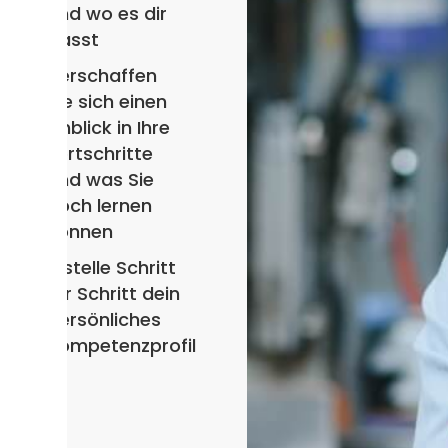
und wo es dir
passt
Verschaffen
Sie sich einen
Einblick in Ihre
Fortschritte
und was Sie
noch lernen
können
Erstelle Schritt
für Schritt dein
persönliches
Kompetenzprofil