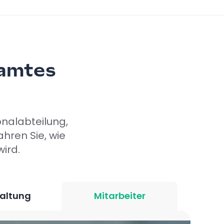
samtes
onalabteilung,
hren Sie, wie
wird.
altung
Mitarbeiter