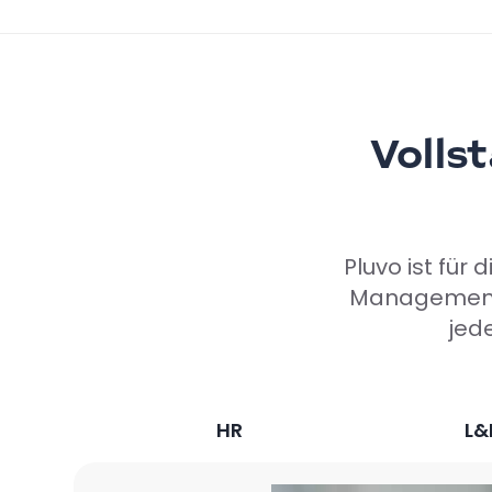
Volls
Pluvo ist für
Management o
jede
HR
L&