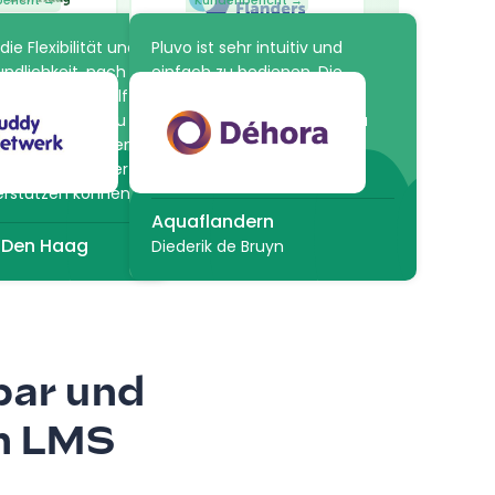
ericht →
Kundenbericht →
die Flexibilität und
Pluvo ist sehr intuitiv und
ndlichkeit, nach
einfach zu bedienen. Die
cht haben. Es hilft
Plattform bietet unzählige
zesse einfach zu
Möglichkeiten, einen Kurs zu
en und anzupassen,
erstellen, aber auch den
nsere Mitarbeiter
Studenten zu bewerten!
erstützen können.
Aquaflandern
 Den Haag
Diederik de Bruyn
bar und
en LMS