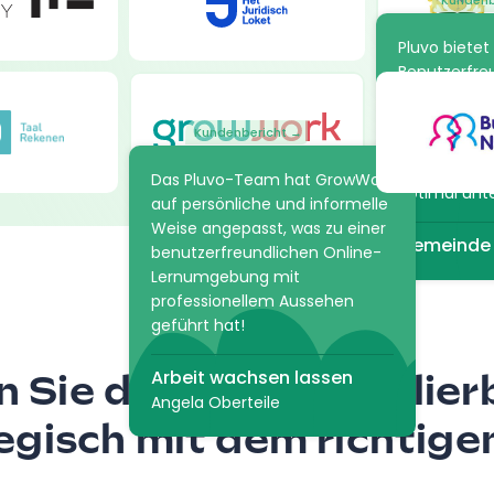
Kundenb
Pluvo bietet 
Benutzerfreu
der wir gesu
uns, Lernpro
Kundenbericht →
strukturier
sodass wir u
Das Pluvo-Team hat GrowWork
optimal unt
auf persönliche und informelle
Weise angepasst, was zu einer
Gemeinde
benutzerfreundlichen Online-
Lernumgebung mit
professionellem Aussehen
geführt hat!
Arbeit wachsen lassen
 Sie das Lernen skalier
Angela Oberteile
egisch mit dem richtig