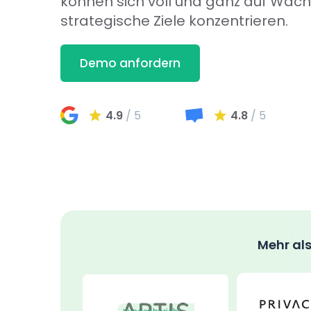
können sich voll und ganz auf Wac
strategische Ziele konzentrieren.
Demo anfordern
4.9
/ 5
4.8
/ 5
Mehr als