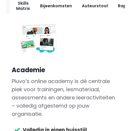
Skills
mie
Bijeenkomsten
Auteurstool
Rappo
Matrix
Academie
Pluvo’s online academy is dé centrale
plek voor trainingen, lesmateriaal,
assessments en andere leeractiviteiten
– volledig afgestemd op jouw
organisatie.
Volledig in eigen huisstijl​