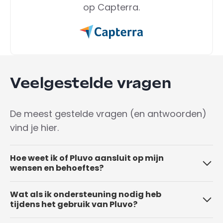
op Capterra.
Veelgestelde vragen
De meest gestelde vragen (en antwoorden)
vind je hier.
Hoe weet ik of Pluvo aansluit op mijn
wensen en behoeftes?
Goede vraag! Bij Pluvo gaan we alleen een
Wat als ik ondersteuning nodig heb
samenwerking aan als we overtuigd zijn van
tijdens het gebruik van Pluvo?
een goede match. Daarom raden we aan om