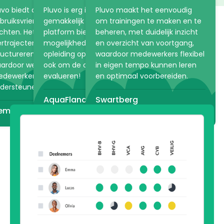
de dieren en planten in het
uvo biedt de flexibiliteit en
Pluvo is erg intuïtief en
Pluvo maakt het eenvoudig
park. De online academie
bruiksvriendelijkheid die we
gemakkelijk te gebruiken. Het
om trainingen te maken en te
bespaart ARTIS veel tijd,
chten. Het helpt ons
platform biedt ontelbaar veel
beheren, met duidelijk inzicht
doordat praktische informatie
ertrajecten eenvoudig te
mogelijkheden om een
en overzicht van voortgang,
vooraf via Pluvo gedeeld kan
De voordelen van het e-
ructureren en aanpassen,
opleiding op te maken, maar
waardoor medewerkers flexibel
worden.
ardoor we onze
ook om de cursist te
in eigen tempo kunnen leren
learning platform van
dewerkers optimaal kunnen
evalueren!
en optimaal voorbereiden.
ARTIS
Pluvo
dersteunen.
AquaFlanders
Swartberg
emeente Den Haag
Diederik de Bruyn
Vincent van der Maarel