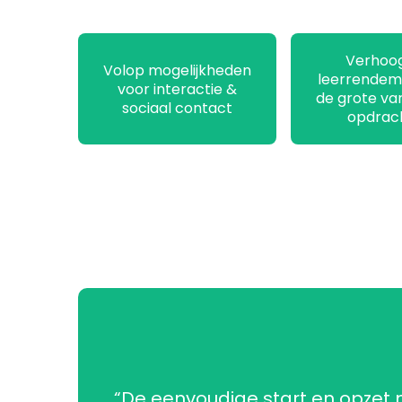
Verhoo
Volop mogelijkheden
leerrendem
voor interactie &
de grote var
sociaal contact
opdrac
“De eenvoudige start en opzet