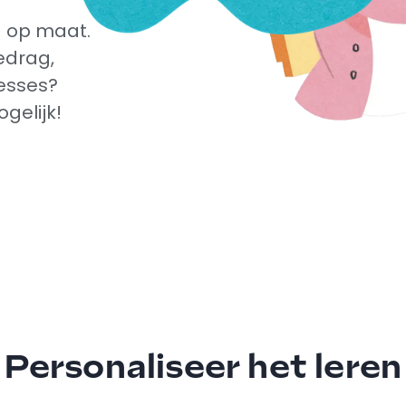
g op maat.
edrag,
resses?
gelijk!
Personaliseer het leren