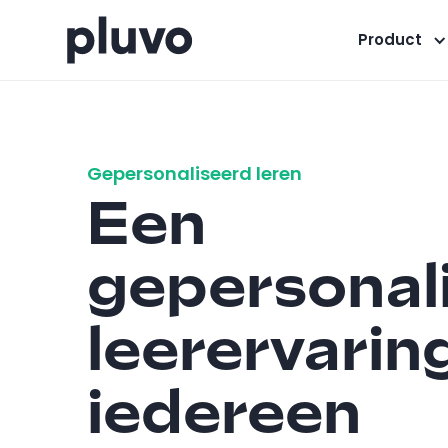
Product
Gepersonaliseerd leren
Een
gepersonal
leerervarin
iedereen