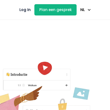
NL
Log In
Plan een gesprek