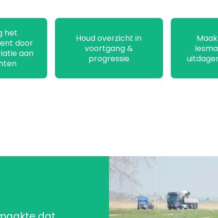
g het
Houd overzicht in
Maak 
ent door
voortgang &
lesma
iatie aan
progressie
uitdage
hten
 maakte dat