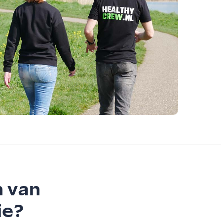
n van
ie?