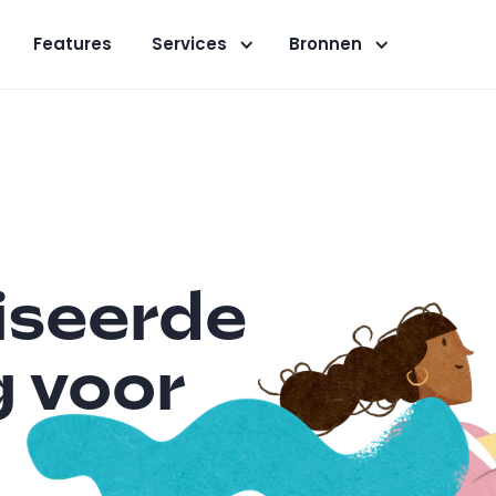
Features
Services
Bronnen
iseerde
g voor