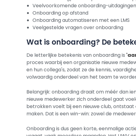
Veelvoorkomende onboarding-uitdaginge
Onboarding op afstand
Onboarding automatiseren met een LMS
Veelgestelde vragen over onboarding
Wat is onboarding? De betek
De letterlijke betekenis van onboarding is
'aa
proces waarbij een organisatie nieuwe medewe
en hun collega's, zodat ze de kennis, vaardig
volwaardig onderdeel van het team te worde
Belangrijk: onboarding draait om méér dan iem
nieuwe medewerker zich onderdeel gaat voele
betrokken voelt bij een nieuwe club, ontstaat 
maken. Dat is een win-win: zowel de medewerke
Onboarding is dus geen korte, eenmalige acti
vraagt, vaak meerdere maanden. Het UWV omsch