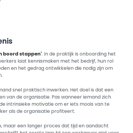
n
enis
n boord stappen'
. In de praktijk is onboarding het
rkers laat kennismaken met het bedrijf, hun rol
heden en het gedrag ontwikkelen die nodig zijn om
n.
and snel praktisch inwerken. Het doel is dat een
n van de organisatie. Pas wanneer iemand zich
de intrinsieke motivatie om er iets moois van te
r als de organisatie profiteert.
e, maar een langer proces dat tijd en aandacht
rijft het eerste jaar bij een werkgever niet voor