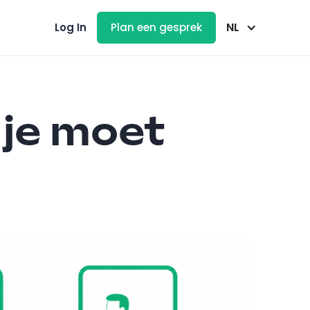
NL
Log In
Plan een gesprek
 je moet