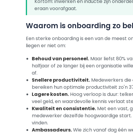
Kortom: inwerken en inductie zijn onderde
eraan voorafgaat.
Waarom is onboarding zo bel
Een sterke onboarding is een van de meest o
liegen er niet om:
Behoud van personeel.
Maar liefst 80% va
halfjaar of ze langer bij een organisatie will
af.
Snellere productiviteit.
Medewerkers die e
bereiken hun optimale productiviteit zo'n 37
Lagere kosten.
Hoog verloop is duur: telk
veel geld, en waardevolle kennis verlaat s
Kwaliteit en consistentie.
Met een vast, g
medewerker dezelfde hoogwaardige start. Je
vinden.
Ambassadeurs.
Wie zich vanaf dag één we