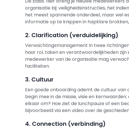
De basis. Hier breng je nieuwe medewerkers 
organisatie bij: veiligheidsinstructies, het ind
het meest spannende onderdeel, maar wel ess
informatie op te knippen in hapklare brokken,
2. Clarification (verduidelijking)
Verwachtingsmanagement in twee richtingen.
haar rol, taken en verantwoordelijkheden zijn
medewerker van de organisatie mag verwacht
faciliteiten.
3. Cultuur
Een goede onboarding ademt de cultuur van d
begin mee in de missie, visie en kernwaarden: 
elkaar om? Hoe ziet de lunchpauze of een bedri
bijvoorbeeld via een video over de geschieden
4. Connection (verbinding)