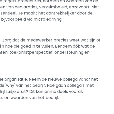
de regels, procedures, normen en waarden van de
ienen van declaraties, verzuimbeleid, enzovoort. Niet
entieel. Je maakt het aantrekkelijker door de
 bijvoorbeeld via microlearning.
 Zorg dat de medewerker precies weet wat zijn of
 én hoe die goed in te vullen. Benoem óók wat de
en: toekomstperspectief, ondersteuning en
e organisatie. Neem de nieuwe collega vanaf het
de 'why' van het bedrijf. Hoe gaan collega's met
jfsuitje eruit? Dit kan prima deels vooraf,
is en waarden van het bedrijf.