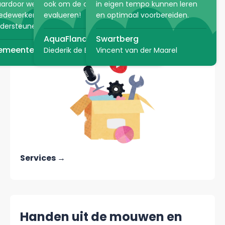
E-learning, lesvideo of
ardoor we onze
ook om de cursist te
in eigen tempo kunnen leren
gehele leerlijn laten
dewerkers optimaal kunnen
evalueren!
en optimaal voorbereiden.
ARTIS
dersteunen.
ontwikkelen?
AquaFlanders
Swartberg
emeente Den Haag
Diederik de Bruyn
Vincent van der Maarel
Services →
Handen uit de mouwen en