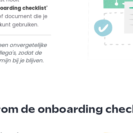
oarding checklist'
ef document die je
kunt gebruiken.
een onvergetelijke
llega's, zodat de
jn bij je blijven.
om de onboarding check