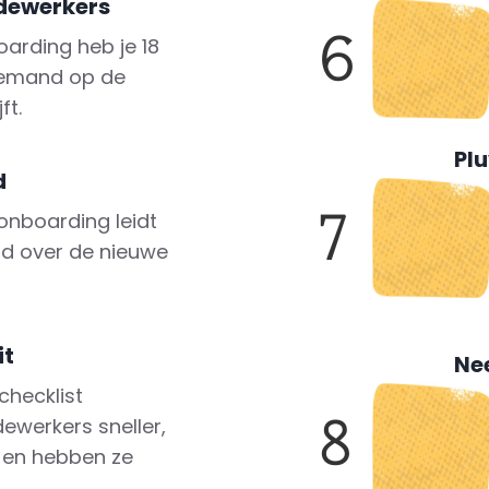
dewerkers
Ins
6
arding heb je 18
Laa
iemand op de
ove
ft.
Pl
d
Ont
7
onboarding leidt
voo
id over de nieuwe
mak
onb
it
Ne
checklist
Wis
8
ewerkers sneller,
jaa
r en hebben ze
doo