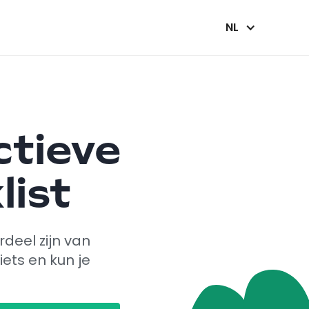
NL
ctieve
list
deel zijn van
ets en kun je