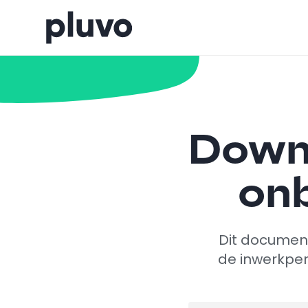
Downl
onb
Dit document
de inwerkper