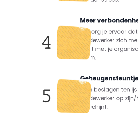
Meer verbondenh
Zo zorg je ervoor da
4
medewerker zich me
voelt met je organisa
team.
Geheugensteuntj
5
Kom beslagen ten ijs
medewerker op zijn/
verschijnt.