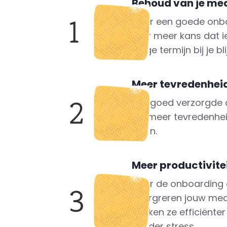
Behoud van je me
1
Door een goede onbo
keer meer kans dat 
lange termijn bij je blij
Meer tevredenhei
2
Een goed verzorgde 
tot meer tevredenhe
baan.
Meer productivite
Door de onboarding 
3
intergreren jouw med
werken ze efficiënte
minder stress.