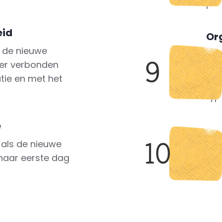
pro
eid
Or
t de nieuwe
Maa
9
er verbonden
pas
tie en met het
je 
typ
e
Gr
10
 als de nieuwe
Het
haar eerste dag
je 