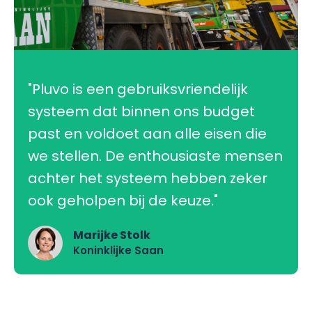
"Pluvo is een gebruiksvriendelijk
systeem dat binnen ons budget
past en voldoet aan alle eisen die
we stellen. De enthousiaste mensen
achter het systeem hebben zeker
ook geholpen bij de keuze."
Marijke Stolk
Koninklijke Saan