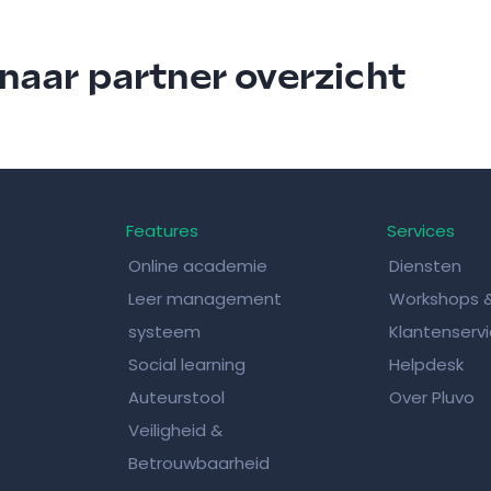
naar partner overzicht
Features
Services
Online academie
Diensten
Leer management
Workshops 
systeem
Klantenserv
Social learning
Helpdesk
Auteurstool
Over Pluvo
Veiligheid &
Betrouwbaarheid