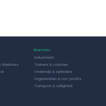
Branches
Industrieën
& Webinars
Trainers & coaches
ice
Onderwijs & opleiders
Organisaties & non-profits
Transport & veiligheid