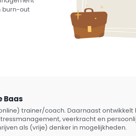
management
n burn-out
e Baas
(online) trainer/coach. Daarnaast ontwikkelt
tressmanagement, veerkracht en persoonlijk
ijven als (vrije) denker in mogelijkheden.