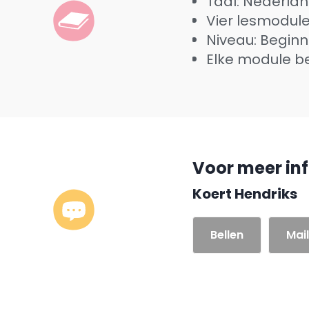
Taal: Nederla
Vier lesmodul
Niveau: Beginn
Elke module be
Voor meer in
Koert Hendriks
Bellen
Mai