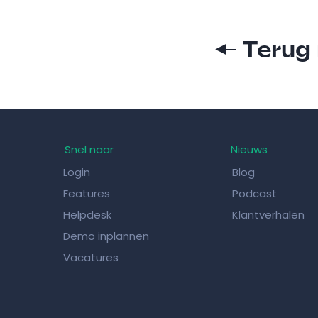
← Terug 
Snel naar
Nieuws
Login
Blog
Features
Podcast
Helpdesk
Klantverhalen
Demo inplannen
Vacatures