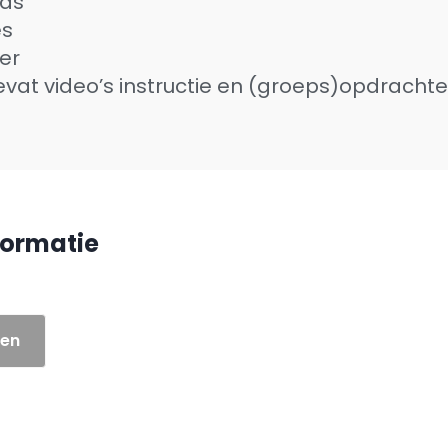
nds
es
er
vat video’s instructie en (groeps)opdracht
formatie
len