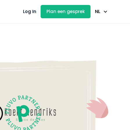
NL
Log In
Plan een gesprek