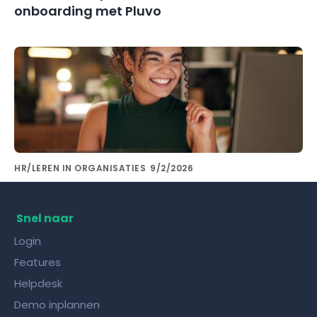
onboarding met Pluvo
HR/LEREN IN ORGANISATIES
9/2/2026
Kennis delen met collega's doe je met de
juiste kennisdeling tool!
Snel naar
Login
Features
Helpdesk
Demo inplannen