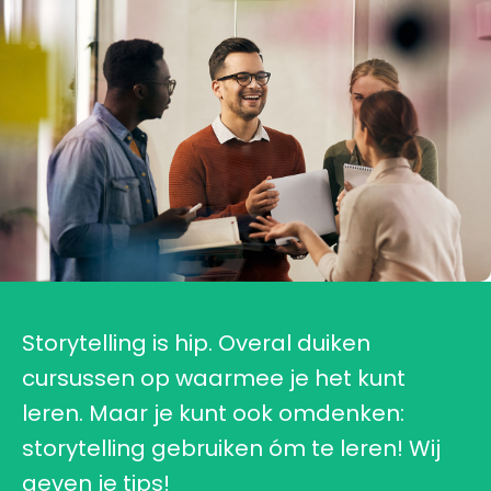
Storytelling is hip. Overal duiken
cursussen op waarmee je het kunt
leren. Maar je kunt ook omdenken:
storytelling gebruiken óm te leren! Wij
geven je tips!