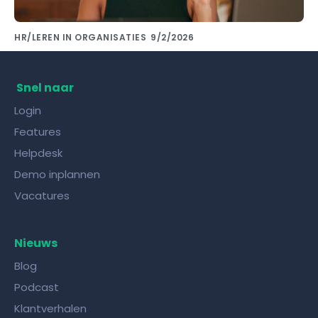
HR/LEREN IN ORGANISATIES
9/2/2026
Kennis delen met collega's doe je met de
juiste kennisdeling tool!
Snel naar
Login
Features
Helpdesk
Demo inplannen
Vacatures
Nieuws
Blog
Podcast
Klantverhalen