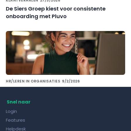
KLANTVERHALEN
27/3/2026
De Siers Groep kiest voor consistente
onboarding met Pluvo
HR/LEREN IN ORGANISATIES
9/2/2026
Kennis delen met collega's doe je met de
juiste kennisdeling tool!
Snel naar
Login
Features
Helpdesk