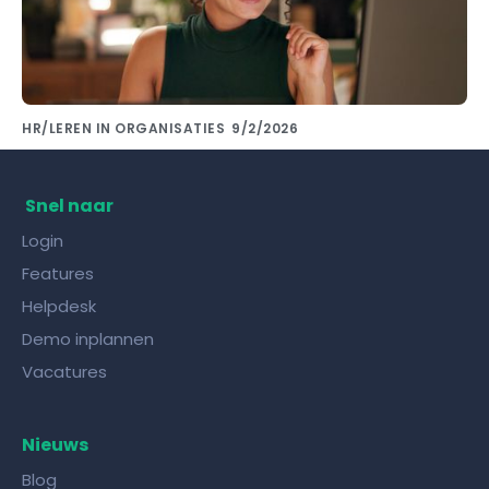
HR/LEREN IN ORGANISATIES
9/2/2026
Kennis delen met collega's doe je met de
juiste kennisdeling tool!
Snel naar
Login
Features
Helpdesk
Demo inplannen
Vacatures
Nieuws
Blog