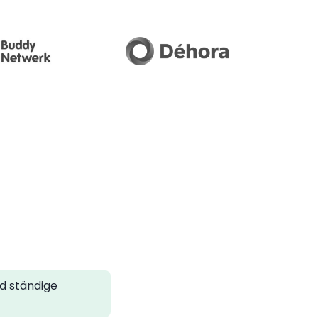
o
nd ständige