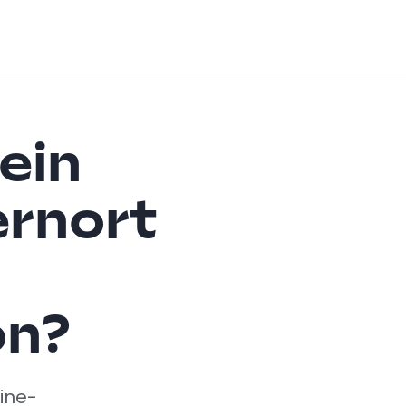
 ein
ernort
on?
line-