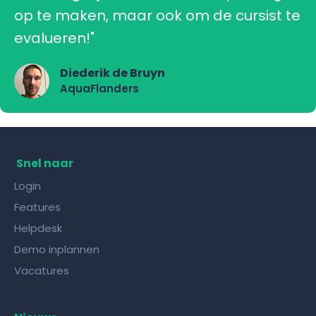
op te maken, maar ook om de cursist te
evalueren!"
Diederik de Bruyn
AquaFlanders
Snel naar
Login
Features
Helpdesk
Demo inplannen
Vacatures