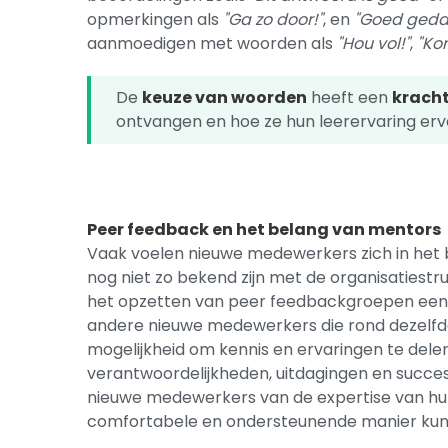
opmerkingen als
"Ga zo door!"
, en
"Goed geda
aanmoedigen met woorden als
"Hou vol!"
,
"Kom
De
keuze van woorden
heeft een
kracht
ontvangen en hoe ze hun leerervaring er
Peer feedback en het belang van mentors
Vaak voelen nieuwe medewerkers zich in het beg
nog niet zo bekend zijn met de organisatiestruc
het opzetten van peer feedbackgroepen een
andere nieuwe medewerkers die rond dezelfde t
mogelijkheid om kennis en ervaringen te dele
verantwoordelijkheden, uitdagingen en success
nieuwe medewerkers van de expertise van hun
comfortabele en ondersteunende manier kunn