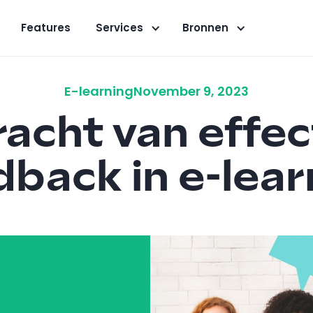
Features
Services
Bronnen
E-learning
November 9, 2023
racht van effec
dback in e-lear