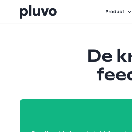
Product
De k
fee