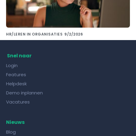
HR/LEREN IN ORGANISATIES
9/2/2026
Kennis delen met collega's doe je met de
juiste kennisdeling tool!
Snel naar
Login
Features
Helpdesk
Demo inplannen
Vacatures
Nieuws
Blog