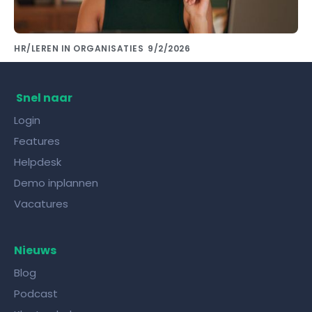
HR/LEREN IN ORGANISATIES
9/2/2026
Kennis delen met collega's doe je met de
juiste kennisdeling tool!
Snel naar
Login
Features
Helpdesk
Demo inplannen
Vacatures
Nieuws
Blog
Podcast