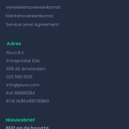
Verwerkersovereenkomst
Klantenovereenkomst
Service Level Agreement
Adres
Pluvo B.V.
Entrepotdok 63A
1018 AD Amsterdam
020 560 5001
info@pluvo.com
KvK 88899284
BTW NL864816789B01
Nieuwsbrief
Blijf op de hoogte