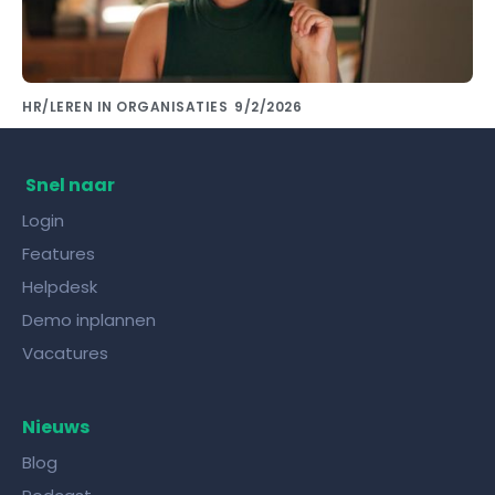
HR/LEREN IN ORGANISATIES
9/2/2026
Kennis delen met collega's doe je met de
juiste kennisdeling tool!
Snel naar
Login
Features
Helpdesk
Demo inplannen
Vacatures
Nieuws
Blog