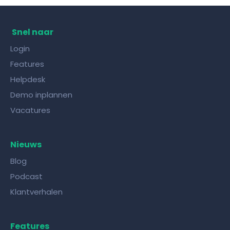
Kennis delen met collega's doe je met de
juiste kennisdeling tool!
Snel naar
Login
Features
Helpdesk
Demo inplannen
Vacatures
Nieuws
Blog
Podcast
Klantverhalen
Features