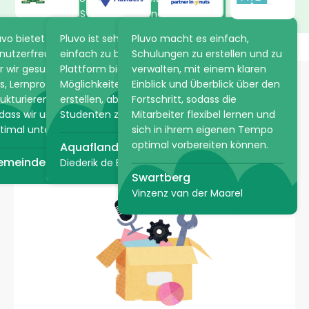
ARTIS in ihrem eigenen Tempo
mehr über die Tiere und
uvo bietet die Flexibilität und
Pluvo ist sehr intuitiv und
Pluvo macht es einfach,
Pflanzen im Park. Die Online-
nutzerfreundlichkeit, nach
einfach zu bedienen. Die
Schulungen zu erstellen und zu
Akademie spart ARTIS viel Zeit,
r wir gesucht haben. Es hilft
Plattform bietet unzählige
verwalten, mit einem klaren
da praktische Informationen
s, Lernprozesse einfach zu
Möglichkeiten, einen Kurs zu
Einblick und Überblick über den
im Voraus über Pluvo geteilt
rukturieren und anzupassen,
erstellen, aber auch den
Fortschritt, sodass die
werden können.
Sie möchten E-Learning,
dass wir unsere Mitarbeiter
Studenten zu bewerten!
Mitarbeiter flexibel lernen und
Lehrvideo oder eine ganze
timal unterstützen können.
sich in ihrem eigenen Tempo
ARTIS
optimal vorbereiten können.
Lernlinie entwickeln lassen?
Aquaflandern
emeinde Den Haag
Diederik de Bruyn
Swartberg
Vinzenz van der Maarel