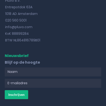
Pluvo B.V.
Entrepotdok 63A
1018 AD Amsterdam
020 560 5001
info@pluvo.com
KvK 88899284
BTW NL864816789B01
Nieuwsbrief
Blijf op de hoogte