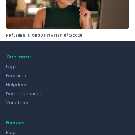
HR/LEREN IN ORGANISATIES
9/2/2026
Kennis delen met collega's doe je met de
juiste kennisdeling tool!
Snel naar
Login
Features
Helpdesk
Demo inplannen
Vacatures
Nieuws
Blog