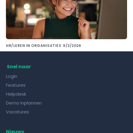
HR/LEREN IN ORGANISATIES
9/2/2026
Kennis delen met collega's doe je met de
juiste kennisdeling tool!
Snel naar
Login
Features
Helpdesk
Demo inplannen
Vacatures
Nieuws