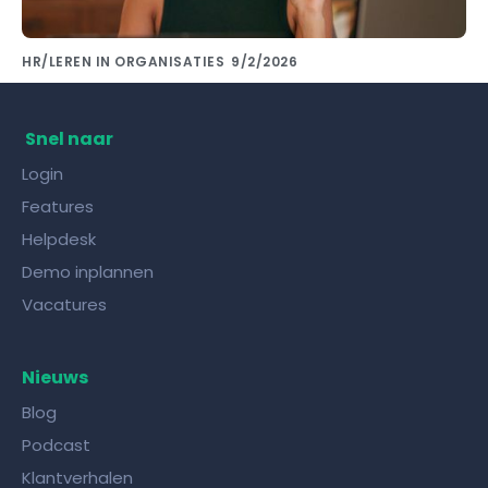
HR/LEREN IN ORGANISATIES
9/2/2026
Kennis delen met collega's doe je met de
juiste kennisdeling tool!
Snel naar
Login
Features
Helpdesk
Demo inplannen
Vacatures
Nieuws
Blog
Podcast
Klantverhalen