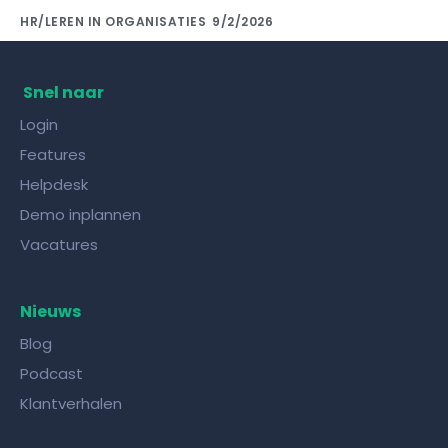
HR/LEREN IN ORGANISATIES
9/2/2026
Kennis delen met collega's doe je met de
juiste kennisdeling tool!
Snel naar
Login
Features
Helpdesk
Demo inplannen
Vacatures
Nieuws
Blog
Podcast
Klantverhalen