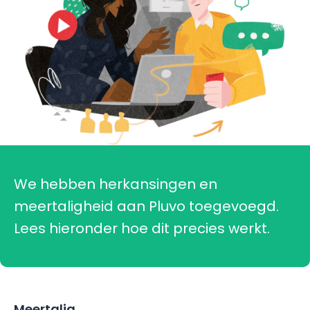
We hebben herkansingen en
meertaligheid aan Pluvo toegevoegd.
Lees hieronder hoe dit precies werkt.
Meertalig