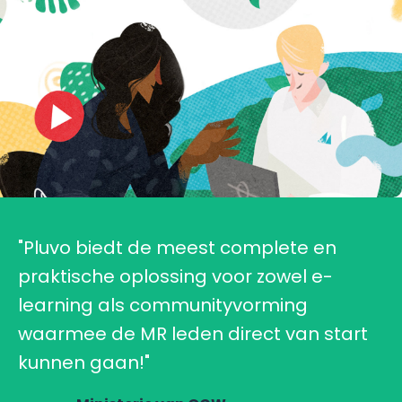
"Pluvo biedt de meest complete en
praktische oplossing voor zowel e-
learning als communityvorming
waarmee de MR leden direct van start
kunnen gaan!"