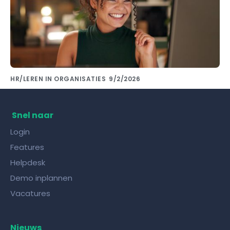
HR/LEREN IN ORGANISATIES
9/2/2026
Kennis delen met collega's doe je met de
juiste kennisdeling tool!
Snel naar
Login
Features
Helpdesk
Demo inplannen
Vacatures
Nieuws