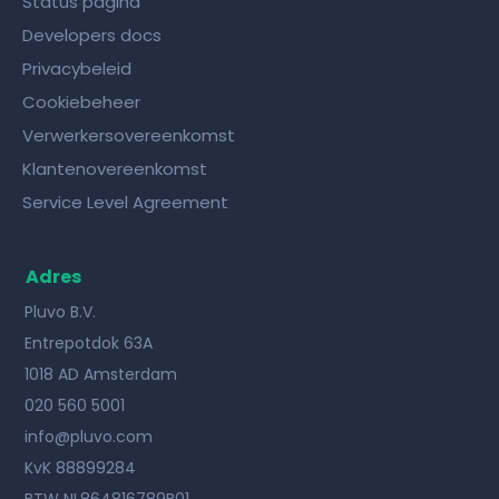
Status pagina
Developers docs
Privacybeleid
Cookiebeheer
Verwerkersovereenkomst
Klantenovereenkomst
Service Level Agreement
Adres
Pluvo B.V.
Entrepotdok 63A
1018 AD Amsterdam
020 560 5001
info@pluvo.com
KvK 88899284
BTW NL864816789B01