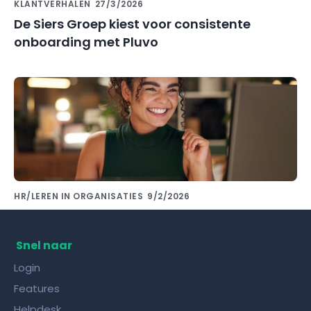
KLANTVERHALEN
27/3/2026
De Siers Groep kiest voor consistente
onboarding met Pluvo
HR/LEREN IN ORGANISATIES
9/2/2026
Kennis delen met collega's doe je met de
juiste kennisdeling tool!
Snel naar
Login
Features
Helpdesk