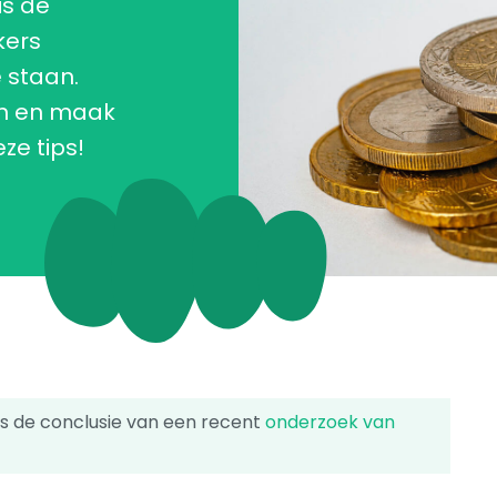
is de
kers
 staan.
n en maak
e tips!
” is de conclusie van een recent
onderzoek van