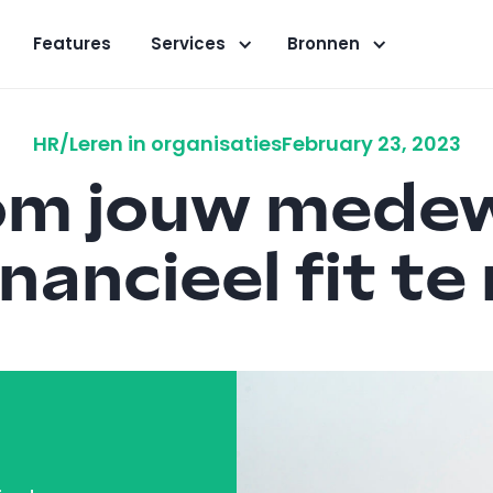
Features
Services
Bronnen
HR/Leren in organisaties
February 23, 2023
 om jouw mede
nancieel fit t