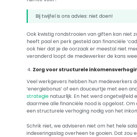
Bij twijfel is ons advies: niet doen!
Ook kwistig rondstrooien van giften kan niet z
heeft paal en perk gesteld aan financiële ‘ca
ook hier dat je de oorzaak er meestal niet m
veranderd loopt de medewerker de kans weer i
Zorg voor structurele inkomensverhogi
Veel werkgevers hebben hun medewerkers de 
‘energiebonus’ of een douceurtje met een and
strategie
natuurlijk. En het werd ongetwijfeld
daarmee alle financiële nood is opgelost. Om
een structurele verhoging nodig van het ink
Schrik niet, we adviseren niet om het hele s
indexeringsslag overheen te gooien. Dat zou 