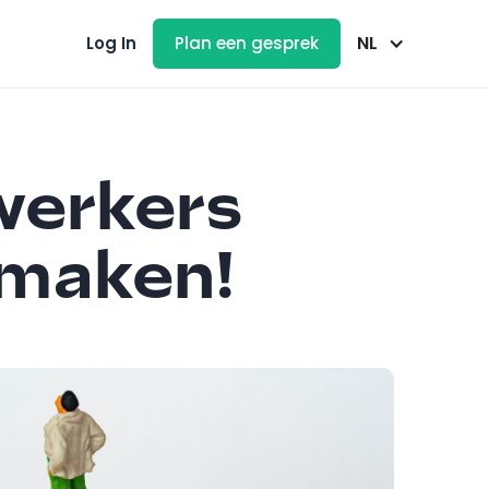
NL
Log In
Plan een gesprek
werkers
e maken!