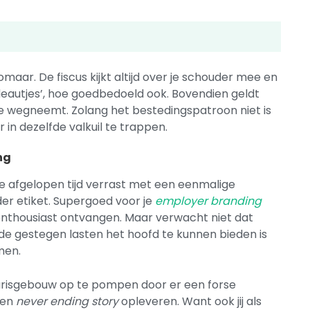
omaar. De fiscus kijkt altijd over je schouder mee en
deautjes’, hoe goedbedoeld ook. Bovendien geldt
ee wegneemt. Zolang het bestedingspatroon niet is
n dezelfde valkuil te trappen.
ng
afgelopen tijd verrast met een eenmalige
er etiket. Supergoed voor je
employer branding
 enthousiast ontvangen. Maar verwacht niet dat
 de gestegen lasten het hoofd te kunnen bieden is
omen.
alarisgebouw op te pompen door er een forse
een
never ending story
opleveren. Want ook jij als