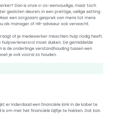
werker? Dan is onze o-zo-eenvoudige, maar toch
er gesloten deuren, in een prettige, veilige setting
. Maar een zorgzaam gesprek van mens tot mens
jou als manager of HR-adviseur ook verwacht.
fvraagt of je medewerker misschien hulp nodig heeft.
de hulpverlenersrol moet duiken. De gemiddelde
en is de onderlinge verstandhouding tussen een
oet je ook vooral zo houden.
.
ijkt er inderdaad een financiële kink in de kabel te
is om met het financiële bijltje te hakken. Dat kan