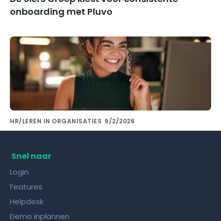
onboarding met Pluvo
HR/LEREN IN ORGANISATIES
9/2/2026
Kennis delen met collega's doe je met de
juiste kennisdeling tool!
Snel naar
Login
Features
Helpdesk
Demo inplannen