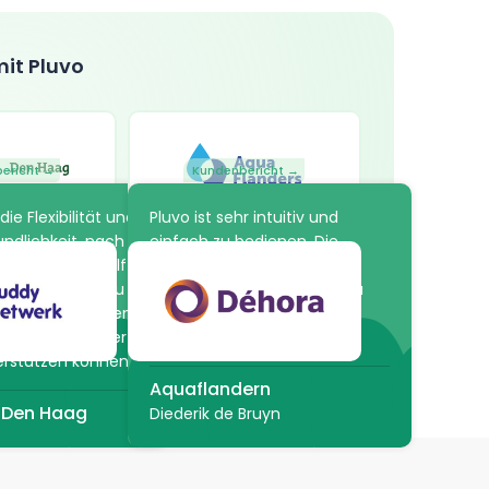
mit Pluvo
ericht →
Kundenbericht →
die Flexibilität und
Pluvo ist sehr intuitiv und
ndlichkeit, nach
einfach zu bedienen. Die
cht haben. Es hilft
Plattform bietet unzählige
zesse einfach zu
Möglichkeiten, einen Kurs zu
en und anzupassen,
erstellen, aber auch den
nsere Mitarbeiter
Studenten zu bewerten!
erstützen können.
Aquaflandern
 Den Haag
Diederik de Bruyn