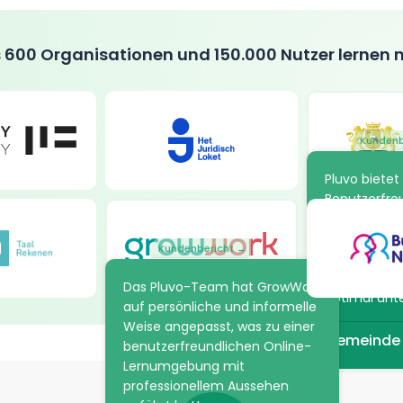
 600 Organisationen und 150.000 Nutzer lernen 
Kundenb
Pluvo bietet 
Benutzerfreu
der wir gesu
uns, Lernpro
Kundenbericht →
strukturier
sodass wir u
Das Pluvo-Team hat GrowWork
optimal unt
auf persönliche und informelle
Weise angepasst, was zu einer
Gemeinde
benutzerfreundlichen Online-
Lernumgebung mit
professionellem Aussehen