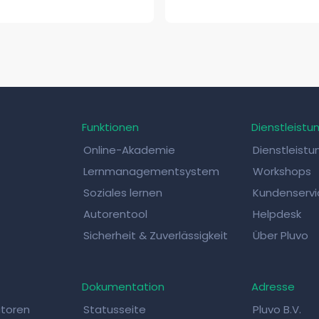
Funktionen
Dienstleistu
Online-Akademie
Dienstleist
Lernmanagementsystem
Workshops
Soziales lernen
Kundenservi
Autorentool
Helpdesk
Sicherheit & Zuverlässigkeit
Über Pluvo
Dokumentation
Adresse
atoren
Statusseite
Pluvo B.V.