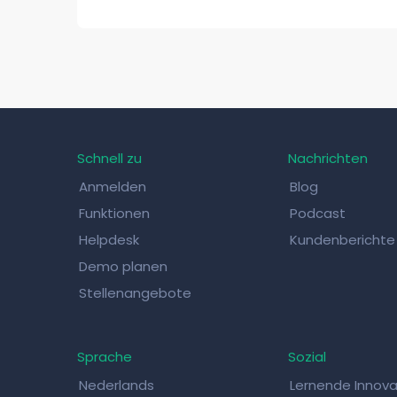
Schnell zu
Nachrichten
Anmelden
Blog
Funktionen
Podcast
Helpdesk
Kundenberichte
Demo planen
Stellenangebote
Sprache
Sozial
Nederlands
Lernende Innov