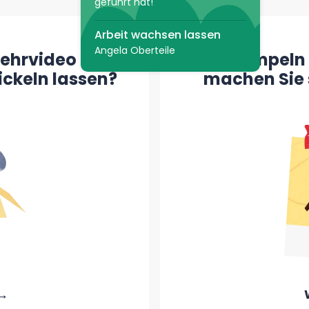
geführt hat!
Arbeit wachsen lassen
Angela Oberteile
Lehrvideo oder
Krempeln 
ickeln lassen?
machen Sie s
 →