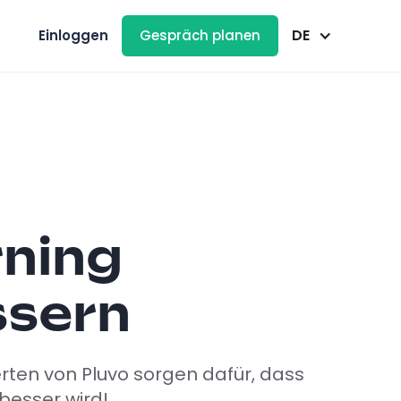
DE
Einloggen
Gespräch planen
rning
ssern
rten von Pluvo sorgen dafür, dass
besser wird!