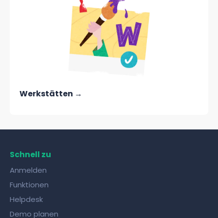
Werkstätten →
Schnell zu
Anmelden
Funktionen
Helpdesk
Demo planen