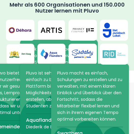
Mehr als 600 Organisationen und 150.000
Nutzer lernen mit Pluvo
Dank der neuen Arbeitsweise in
Pluvo lernen die Freiwilligen von
ARTIS in ihrem eigenen Tempo
mehr über die Tiere und
uvo bietet die Flexibilität und
Pluvo ist sehr intuitiv und
Pluvo macht es einfach,
Pflanzen im Park. Die Online-
nutzerfreundlichkeit, nach
einfach zu bedienen. Die
Schulungen zu erstellen und zu
Akademie spart ARTIS viel Zeit,
r wir gesucht haben. Es hilft
Plattform bietet unzählige
verwalten, mit einem klaren
da praktische Informationen
s, Lernprozesse einfach zu
Möglichkeiten, einen Kurs zu
Einblick und Überblick über den
im Voraus über Pluvo geteilt
rukturieren und anzupassen,
erstellen, aber auch den
Fortschritt, sodass die
werden können.
Sie möchten E-Learning,
dass wir unsere Mitarbeiter
Studenten zu bewerten!
Mitarbeiter flexibel lernen und
Lehrvideo oder eine ganze
timal unterstützen können.
sich in ihrem eigenen Tempo
ARTIS
optimal vorbereiten können.
Lernlinie entwickeln lassen?
Aquaflandern
emeinde Den Haag
Diederik de Bruyn
Swartberg