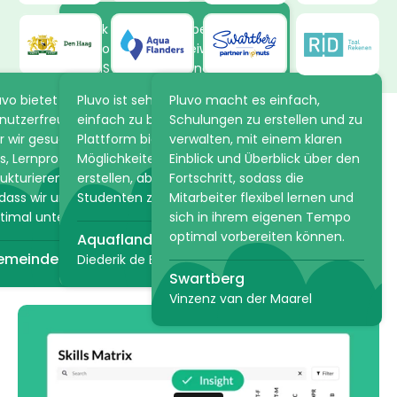
Dank der neuen Arbeitsweise in
Pluvo lernen die Freiwilligen von
ARTIS in ihrem eigenen Tempo
mehr über die Tiere und
uvo bietet die Flexibilität und
Pluvo ist sehr intuitiv und
Pluvo macht es einfach,
Pflanzen im Park. Die Online-
nutzerfreundlichkeit, nach
einfach zu bedienen. Die
Schulungen zu erstellen und zu
Akademie spart ARTIS viel Zeit,
r wir gesucht haben. Es hilft
Plattform bietet unzählige
verwalten, mit einem klaren
da praktische Informationen
s, Lernprozesse einfach zu
Möglichkeiten, einen Kurs zu
Einblick und Überblick über den
VIDEO
im Voraus über Pluvo geteilt
rukturieren und anzupassen,
erstellen, aber auch den
Fortschritt, sodass die
werden können.
dass wir unsere Mitarbeiter
Studenten zu bewerten!
Mitarbeiter flexibel lernen und
Skills Management in
timal unterstützen können.
sich in ihrem eigenen Tempo
ARTIS
einer Minute erklärt
optimal vorbereiten können.
Aquaflandern
emeinde Den Haag
Diederik de Bruyn
Swartberg
Vinzenz van der Maarel