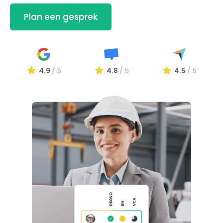
Plan een gesprek
4.9
/ 5
4.8
/ 5
4.5
/ 5