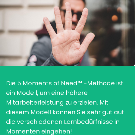
Die 5 Moments of Need™ -Methode ist
ein Modell, um eine höhere
Mitarbeiterleistung zu erzielen. Mit
diesem Modell können Sie sehr gut auf
die verschiedenen Lernbedürfnisse in
Momenten eingehen!