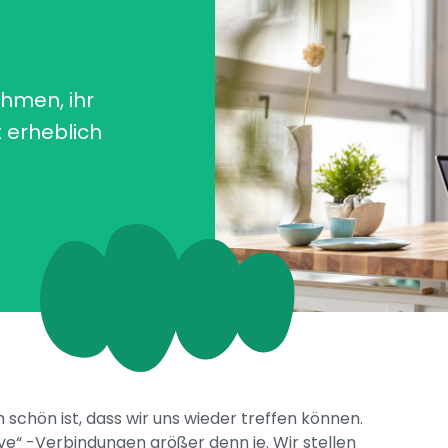
hmen, ihr
 erheblich
h schön ist, dass wir uns wieder treffen können.
ve“ -Verbindungen größer denn je. Wir stellen