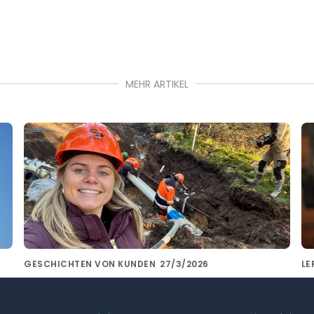
MEHR ARTIKEL
GESCHICHTEN VON KUNDEN
27/3/2026
LE
De Siers Groep kiest voor consistente
W
onboarding met Pluvo
mi