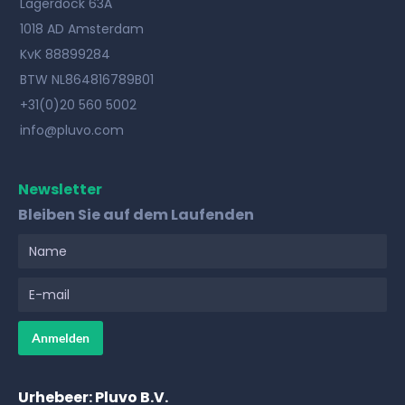
Lagerdock 63A
1018 AD Amsterdam
KvK 88899284
BTW NL864816789B01
+31(0)20 560 5002
info@pluvo.com
Newsletter
Bleiben Sie auf dem Laufenden
Urhebeer: Pluvo B.V.