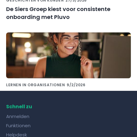
GESCHICHTEN VON KUNDEN
27/3/2026
De Siers Groep kiest voor consistente
onboarding met Pluvo
LERNEN IN ORGANISATIONEN
9/2/2026
Wissensaustausch mit Kollegen gelingt mit
den richtigen Tools!
Schnell zu
Anmelden
Funktionen
Helpdesk