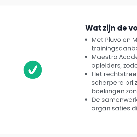
Wat zijn de v
Met Pluvo en 
trainingsaanb
Maestro Academ
opleiders, zod
Het rechtstree
scherpere prij
boekingen zond
De samenwerki
organisaties d