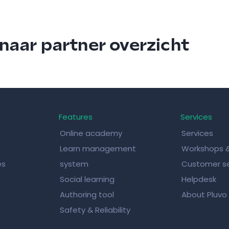
naar partner overzicht
Features
Services
Online academy
Services
Learn management
Workshops 
es
system
Customer se
Social learning
Helpdesk
Authoring tool
About Pluvo
Safety & Reliability