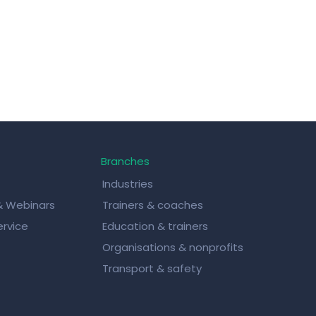
Branches
Industries
& Webinars
Trainers & coaches
rvice
Education & trainers
Organisations & nonprofits
Transport & safety