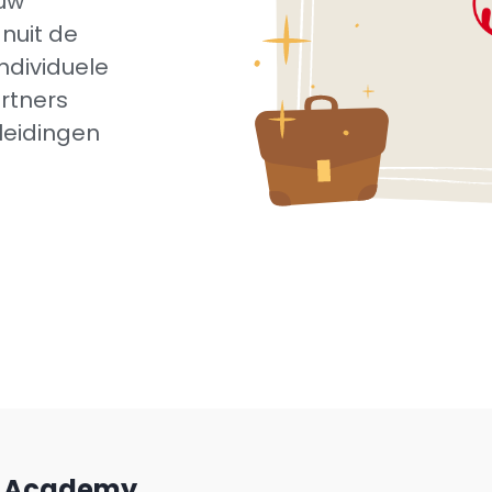
ouw
nuit de
ndividuele
rtners
leidingen
n
o Academy