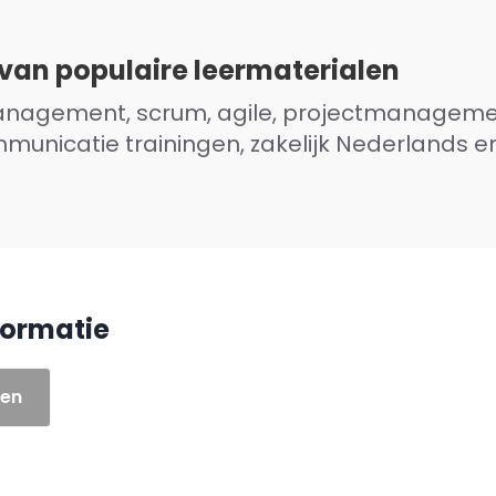
van populaire leermaterialen
agement, scrum, agile, projectmanagement
municatie trainingen, zakelijk Nederlands en
formatie
len