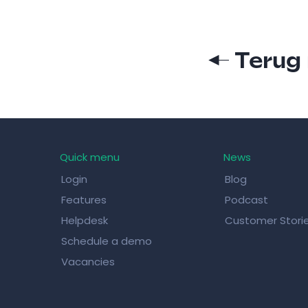
← Terug 
Quick menu
News
Login
Blog
Features
Podcast
Helpdesk
Customer Stori
Schedule a demo
Vacancies